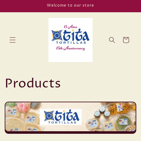
Ir
Welcome to our store
directamente
al contenido
Carrito
Products